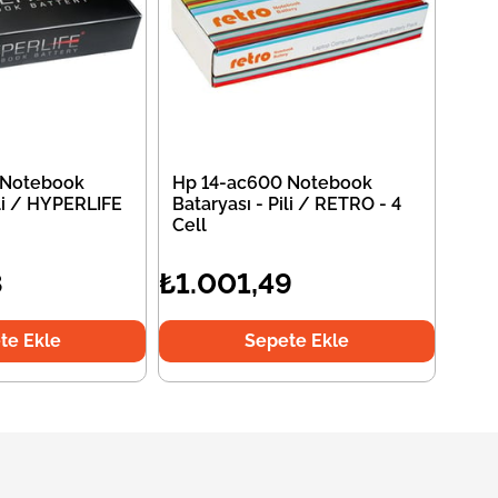
 Notebook
Hp 14-ac600 Notebook
ili / HYPERLIFE
Bataryası - Pili / RETRO - 4
Cell
8
₺1.001,49
te Ekle
Sepete Ekle