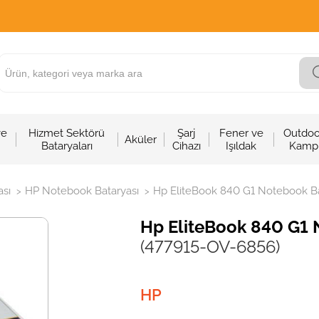
ve
Hizmet Sektörü
Şarj
Fener ve
Outdoo
Aküler
Bataryaları
Cihazı
Işıldak
Kamp
sı
HP Notebook Bataryası
Hp EliteBook 840 G1 Notebook Bat
>
>
Hp EliteBook 840 G1 
(477915-OV-6856)
HP