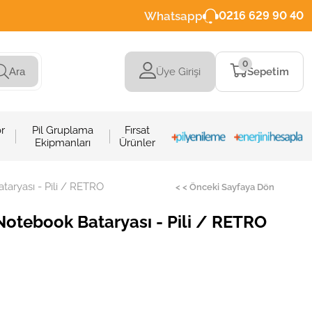
Whatsapp
0216 629 90 40
0
Üye Girişi
Sepetim
Ara
r
Pil Gruplama
Fırsat
Ekipmanları
Ürünler
aryası - Pili / RETRO
< < Önceki Sayfaya Dön
Notebook Bataryası - Pili / RETRO