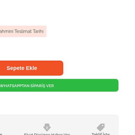
ahmini Teslimat Tarihi
WHATSAPPTAN SİPARİŞ VER
le
Teklif İste
Fiyat Düşünce Haber Ver