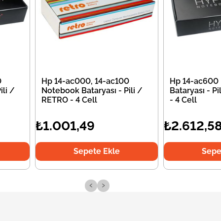
0
Hp 14-ac000, 14-ac100
Hp 14-ac600
li /
Notebook Bataryası - Pili /
Bataryası - P
RETRO - 4 Cell
- 4 Cell
₺1.001,49
₺2.612,5
Sepete Ekle
Sepe
‹
›