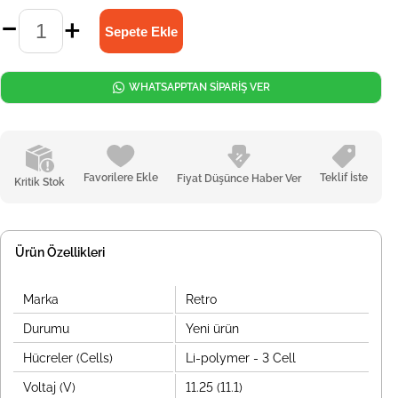
WHATSAPPTAN SİPARİŞ VER
Favorilere Ekle
Teklif İste
Fiyat Düşünce Haber Ver
Kritik Stok
Ürün Özellikleri
Marka
Retro
Durumu
Yeni ürün
Hücreler (Cells)
Li-polymer - 3 Cell
Voltaj (V)
11.25 (11.1)