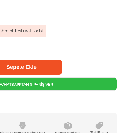
ahmini Teslimat Tarihi
WHATSAPPTAN SİPARİŞ VER
Teklif İste
Fiyat Düşünce Haber Ver
Kargo Bedava