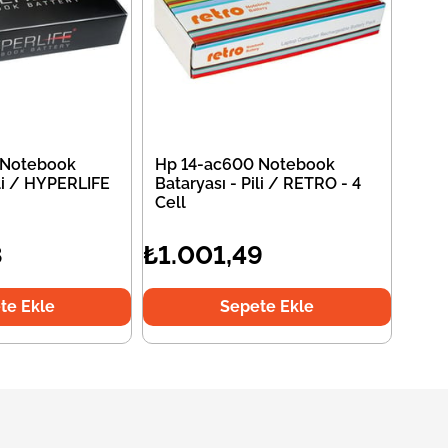
 Notebook
Hp 14-ac600 Notebook
ili / HYPERLIFE
Bataryası - Pili / RETRO - 4
Cell
8
₺1.001,49
te Ekle
Sepete Ekle