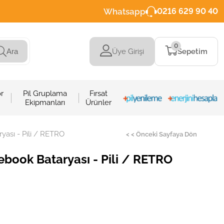
Whatsapp
0216 629 90 40
0
Üye Girişi
Sepetim
Ara
r
Pil Gruplama
Fırsat
Ekipmanları
Ürünler
ası - Pili / RETRO
< < Önceki Sayfaya Dön
book Bataryası - Pili / RETRO