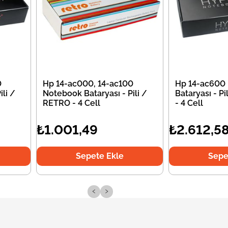
0
Hp 14-ac000, 14-ac100
Hp 14-ac600
li /
Notebook Bataryası - Pili /
Bataryası - P
RETRO - 4 Cell
- 4 Cell
₺1.001,49
₺2.612,5
Sepete Ekle
Sepe
‹
›