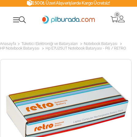
1500₺ Üzeri Alışverişlerde Kargo Ücretsiz!
0
>
>
>
Anasayfa
Tüketici Elektroniği ve Bataryaları
Notebook Bataryası
>
HP Notebook Bataryası
Hp E7U25UT Notebook Bataryası - Pili / RETRO