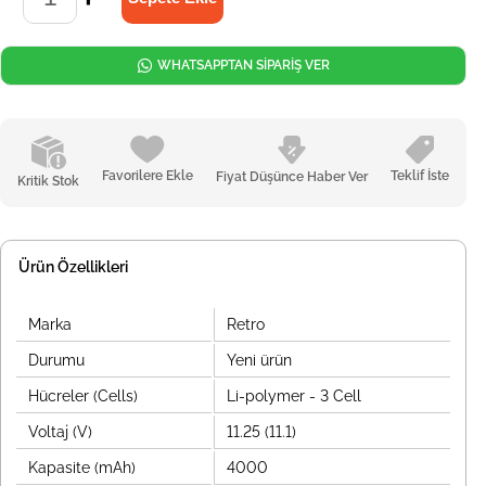
WHATSAPPTAN SİPARİŞ VER
Favorilere Ekle
Teklif İste
Fiyat Düşünce Haber Ver
Kritik Stok
Ürün Özellikleri
Marka
Retro
Durumu
Yeni ürün
Hücreler (Cells)
Li-polymer - 3 Cell
Voltaj (V)
11.25 (11.1)
Kapasite (mAh)
4000