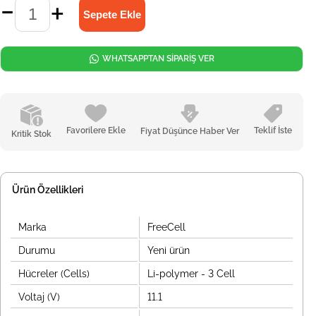
WHATSAPPTAN SİPARİŞ VER
Favorilere Ekle
Teklif İste
Fiyat Düşünce Haber Ver
Kritik Stok
Ürün Özellikleri
Marka
FreeCell
Durumu
Yeni ürün
Hücreler (Cells)
Li-polymer - 3 Cell
Voltaj (V)
11.1