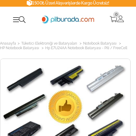
1500₺ Üzeri Alışverişlerde Kargo Ücretsiz!
0
>
>
>
Anasayfa
Tüketici Elektroniği ve Bataryaları
Notebook Bataryası
>
HP Notebook Bataryası
Hp E7U24AA Notebook Bataryası - Pili / FreeCell