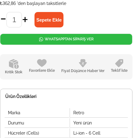
₺362,86
'den başlayan taksitlerle
WHATSAPPTAN SİPARİŞ VER
Favorilere Ekle
Teklif İste
Fiyat Düşünce Haber Ver
Kritik Stok
Ürün Özellikleri
Marka
Retro
Durumu
Yeni ürün
Hücreler (Cells)
Li-ion - 6 Cell