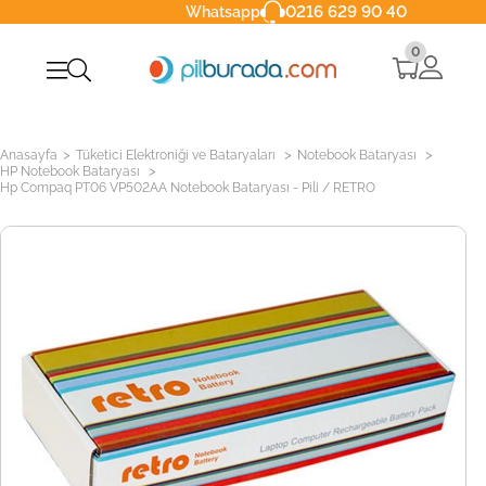
0216 629 90 40
Whatsapp
0
>
>
>
Anasayfa
Tüketici Elektroniği ve Bataryaları
Notebook Bataryası
>
HP Notebook Bataryası
Hp Compaq PT06 VP502AA Notebook Bataryası - Pili / RETRO