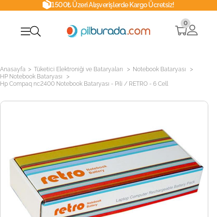
1500₺ Üzeri Alışverişlerde Kargo Ücretsiz!
0
>
>
>
Anasayfa
Tüketici Elektroniği ve Bataryaları
Notebook Bataryası
>
HP Notebook Bataryası
Hp Compaq nc2400 Notebook Bataryası - Pili / RETRO - 6 Cell