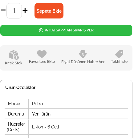
WHATSAPPTAN SİPARİŞ VER
Favorilere Ekle
Teklif İste
Fiyat Düşünce Haber Ver
Kritik Stok
Ürün Özellikleri
Marka
Retro
Durumu
Yeni ürün
Hücreler
Li-ion - 6 Cell
(Cells)