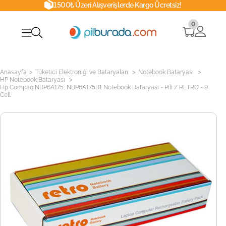
1500₺ Üzeri Alışverişlerde Kargo Ücretsiz!
0
>
>
>
Anasayfa
Tüketici Elektroniği ve Bataryaları
Notebook Bataryası
>
HP Notebook Bataryası
Hp Compaq NBP6A175, NBP6A175B1 Notebook Bataryası - Pili / RETRO - 9
Cell