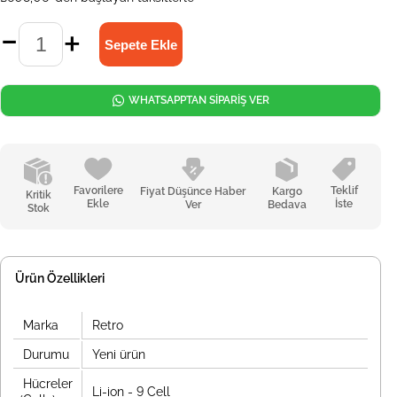
WHATSAPPTAN SİPARİŞ VER
Favorilere
Teklif
Fiyat Düşünce Haber
Kargo
Kritik
Ekle
İste
Ver
Bedava
Stok
Ürün Özellikleri
Marka
Retro
Durumu
Yeni ürün
Hücreler
Li-ion - 9 Cell