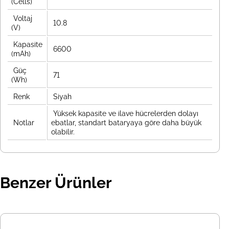
(Cells)
Voltaj
10.8
(V)
Kapasite
6600
(mAh)
Güç
71
(Wh)
Renk
Siyah
Yüksek kapasite ve ilave hücrelerden dolayı
Notlar
ebatlar, standart bataryaya göre daha büyük
olabilir.
Benzer Ürünler