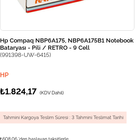
Hp Compaq NBP6A175, NBP6A175B1 Notebook
Bataryası - Pili / RETRO - 9 Cell
(991398-UW-6415)
HP
₺1.824,17
(KDV Dahil)
Tahmini Kargoya Teslim Süresi
:
3 Tahmini Teslimat Tarihi
₺608,06
'den başlayan taksitlerle