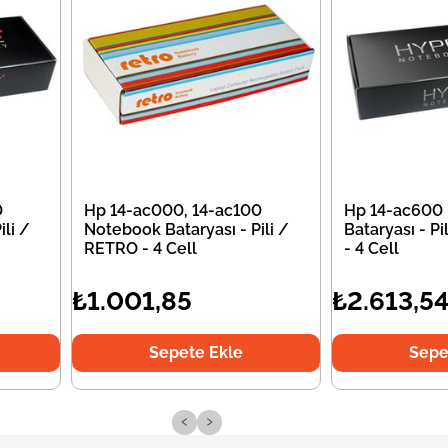
0
Hp 14-ac000, 14-ac100
Hp 14-ac600
li /
Notebook Bataryası - Pili /
Bataryası - P
RETRO - 4 Cell
- 4 Cell
₺1.001,85
₺2.613,5
Sepete Ekle
Sepe
‹
›