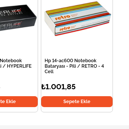
 Notebook
Hp 14-ac600 Notebook
ili / HYPERLIFE
Bataryası - Pili / RETRO - 4
Cell
4
₺1.001,85
te Ekle
Sepete Ekle