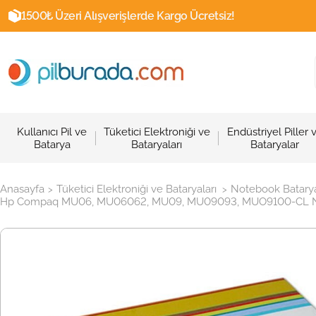
1500₺ Üzeri Alışverişlerde Kargo Ücretsiz!
Kullanıcı Pil ve
Tüketici Elektroniği ve
Endüstriyel Piller 
Batarya
Bataryaları
Bataryalar
Anasayfa
Tüketici Elektroniği ve Bataryaları
Notebook Batarya
>
>
Hp Compaq MU06, MU06062, MU09, MU09093, MUO9100-CL Noteb