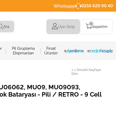
Whatsapp
0216 629 90 40
0
Üye Girişi
Sepetim
Ara
r
Pil Gruplama
Fırsat
Ekipmanları
Ürünler
< < Önceki Sayfaya
Dön
U06062, MU09, MU09093,
Bataryası - Pili / RETRO - 9 Cell