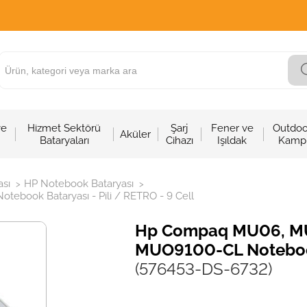
ve
Hizmet Sektörü
Şarj
Fener ve
Outdoo
Aküler
Bataryaları
Cihazı
Işıldak
Kamp
sı
HP Notebook Bataryası
>
>
ook Bataryası - Pili / RETRO - 9 Cell
Hp Compaq MU06, M
MUO9100-CL Notebook 
(576453-DS-6732)