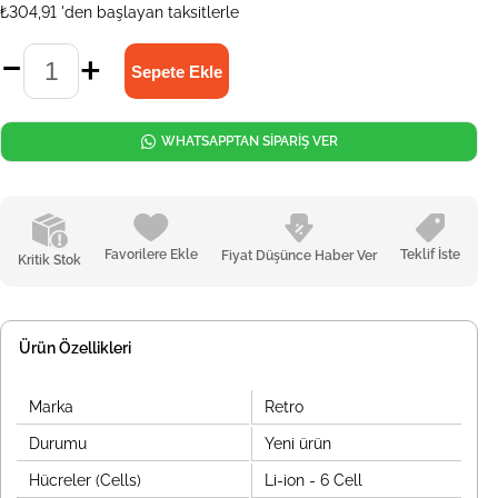
₺304,91
'den başlayan taksitlerle
WHATSAPPTAN SİPARİŞ VER
Favorilere Ekle
Teklif İste
Fiyat Düşünce Haber Ver
Kritik Stok
Ürün Özellikleri
Marka
Retro
Durumu
Yeni ürün
Hücreler (Cells)
Li-ion - 6 Cell