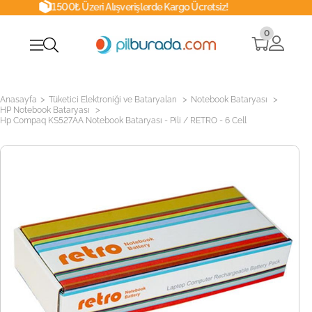
00₺ Üzeri Alışverişlerde Kargo Ücretsiz!
0
>
>
>
Anasayfa
Tüketici Elektroniği ve Bataryaları
Notebook Bataryası
>
HP Notebook Bataryası
Hp Compaq KS527AA Notebook Bataryası - Pili / RETRO - 6 Cell