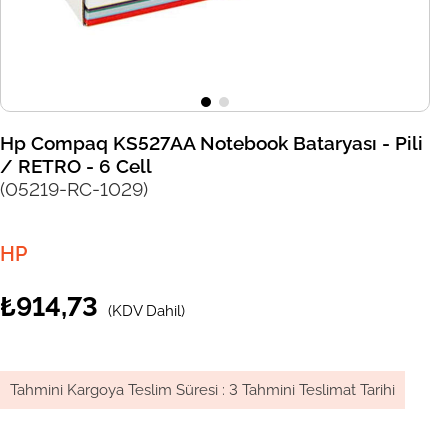
Hp Compaq KS527AA Notebook Bataryası - Pili
/ RETRO - 6 Cell
(05219-RC-1029)
HP
₺914,73
(KDV Dahil)
Tahmini Kargoya Teslim Süresi
:
3 Tahmini Teslimat Tarihi