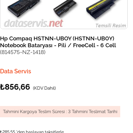
Hp Compaq HSTNN-UBOY (HSTNN-UB0Y)
Notebook Bataryası - Pili / FreeCell - 6 Cell
(814575-NZ-1418)
Data Servis
₺856,66
(KDV Dahil)
Tahmini Kargoya Teslim Süresi
:
3 Tahmini Teslimat Tarihi
₺285,55
'den başlayan taksitlerle