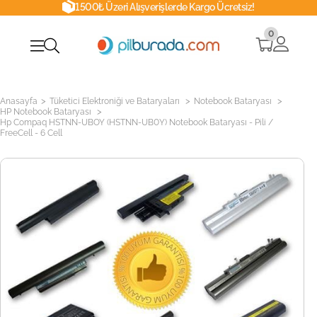
1500₺ Üzeri Alışverişlerde Kargo Ücretsiz!
0
>
>
>
Anasayfa
Tüketici Elektroniği ve Bataryaları
Notebook Bataryası
>
HP Notebook Bataryası
Hp Compaq HSTNN-UBOY (HSTNN-UB0Y) Notebook Bataryası - Pili /
FreeCell - 6 Cell