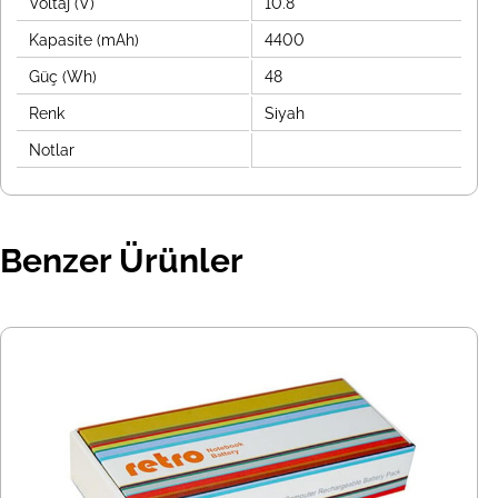
Voltaj (V)
10.8
Kapasite (mAh)
4400
Güç (Wh)
48
Renk
Siyah
Notlar
Benzer Ürünler