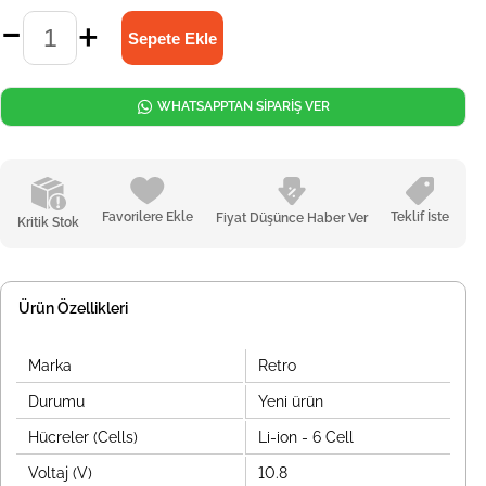
WHATSAPPTAN SİPARİŞ VER
Favorilere Ekle
Teklif İste
Fiyat Düşünce Haber Ver
Kritik Stok
Ürün Özellikleri
Marka
Retro
Durumu
Yeni ürün
Hücreler (Cells)
Li-ion - 6 Cell
Voltaj (V)
10.8