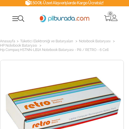
1500₺ Üzeri Alışverişlerde Kargo Ücretsiz!
0
>
>
>
Anasayfa
Tüketici Elektroniği ve Bataryaları
Notebook Bataryası
>
HP Notebook Bataryası
Hp Compaq HSTNN-LB1A Notebook Bataryası - Pili / RETRO - 6 Cell