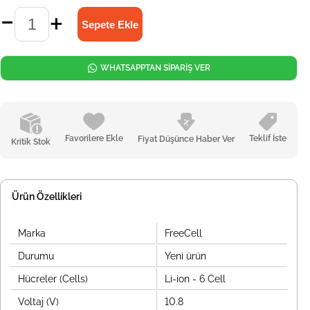
WHATSAPPTAN SİPARİŞ VER
Favorilere Ekle
Teklif İste
Fiyat Düşünce Haber Ver
Kritik Stok
Ürün Özellikleri
Marka
FreeCell
Durumu
Yeni ürün
Hücreler (Cells)
Li-ion - 6 Cell
Voltaj (V)
10.8