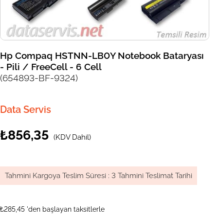
Hp Compaq HSTNN-LB0Y Notebook Bataryası
- Pili / FreeCell - 6 Cell
(654893-BF-9324)
Data Servis
₺856,35
(KDV Dahil)
Tahmini Kargoya Teslim Süresi
:
3 Tahmini Teslimat Tarihi
₺285,45
'den başlayan taksitlerle