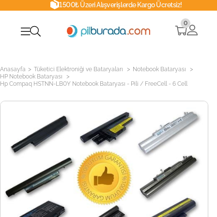
1500₺ Üzeri Alışverişlerde Kargo Ücretsiz!
0
>
>
>
Anasayfa
Tüketici Elektroniği ve Bataryaları
Notebook Bataryası
>
HP Notebook Bataryası
Hp Compaq HSTNN-LB0Y Notebook Bataryası - Pili / FreeCell - 6 Cell