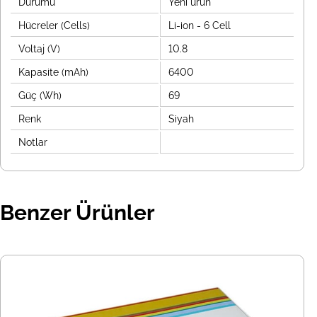
Durumu
Yeni ürün
Hücreler (Cells)
Li-ion - 6 Cell
Voltaj (V)
10.8
Kapasite (mAh)
6400
Güç (Wh)
69
Renk
Siyah
Notlar
Benzer Ürünler