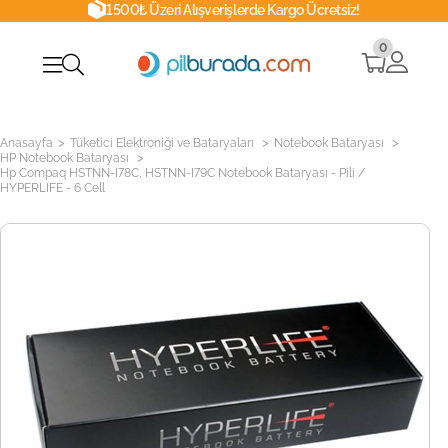
1500₺ Üzeri Alışverişlerde Kargo Ücretsiz!
0
>
>
>
Anasayfa
Tüketici Elektroniği ve Bataryaları
Notebook Bataryası
>
HP Notebook Bataryası
Hp Compaq HSTNN-I78C, HSTNN-I79C Notebook Bataryası - Pili /
HYPERLIFE - 6 Cell