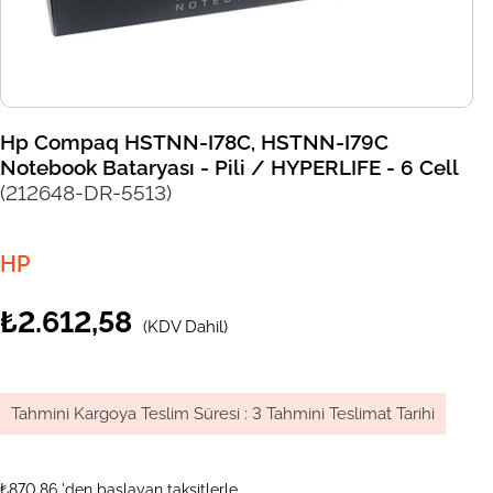
Hp Compaq HSTNN-I78C, HSTNN-I79C
Notebook Bataryası - Pili / HYPERLIFE - 6 Cell
(212648-DR-5513)
HP
₺2.612,58
(KDV Dahil)
Tahmini Kargoya Teslim Süresi
:
3 Tahmini Teslimat Tarihi
₺870,86
'den başlayan taksitlerle