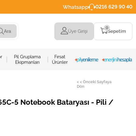
Whatsapp
0216 629 90 40
0
Üye Girişi
Sepetim
Ara
r
Pil Gruplama
Fırsat
Ekipmanları
Ürünler
< < Önceki Sayfaya
Dön
-5 Notebook Bataryası - Pili /