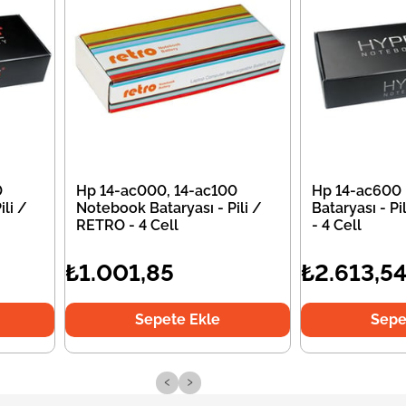
0
Hp 14-ac000, 14-ac100
Hp 14-ac600
li /
Notebook Bataryası - Pili /
Bataryası - P
RETRO - 4 Cell
- 4 Cell
₺1.001,85
₺2.613,5
Sepete Ekle
Sepe
‹
›