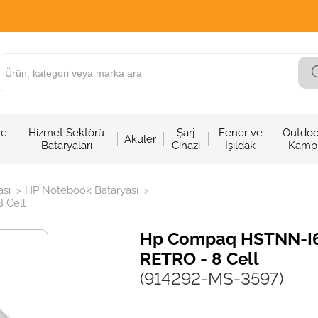
ve
Hizmet Sektörü
Şarj
Fener ve
Outdoo
Aküler
Bataryaları
Cihazı
Işıldak
Kamp
sı
HP Notebook Bataryası
>
>
 Cell
Hp Compaq HSTNN-I65C
RETRO - 8 Cell
(914292-MS-3597)