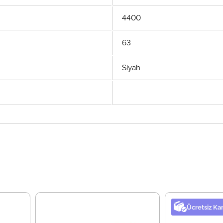
4400
63
Siyah
Ücretsiz Ka