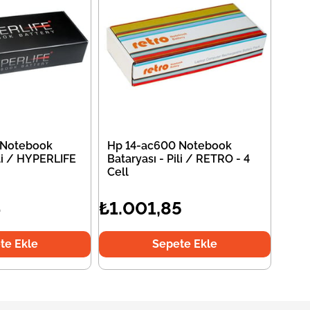
 Notebook
Hp 14-ac600 Notebook
ili / HYPERLIFE
Bataryası - Pili / RETRO - 4
Cell
4
₺1.001,85
te Ekle
Sepete Ekle