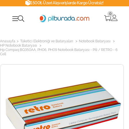
1500₺ Üzeri Alışverişlerde Kargo Ücretsiz!
0
>
>
>
Anasayfa
Tüketici Elektroniği ve Bataryaları
Notebook Bataryası
>
HP Notebook Bataryası
Hp Compaq BQ350AA, PH06, PH09 Notebook Bataryası - Pili / RETRO - 6
Cell