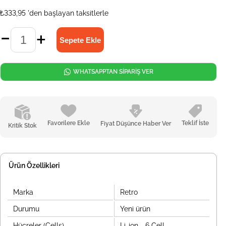
₺333,95
'den başlayan taksitlerle
WHATSAPPTAN SİPARİŞ VER
Favorilere Ekle
Teklif İste
Fiyat Düşünce Haber Ver
Kritik Stok
Ürün Özellikleri
Marka
Retro
Durumu
Yeni ürün
Hücreler (Cells)
Li-ion - 6 Cell