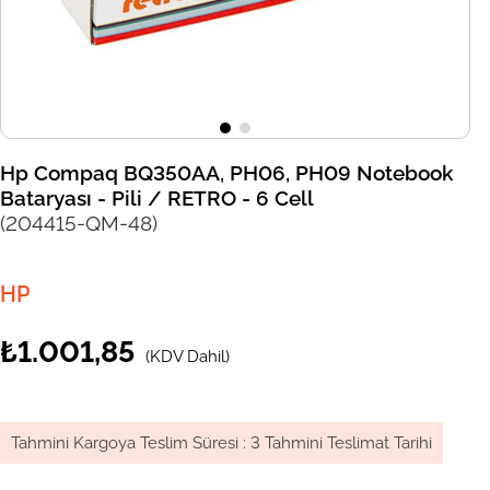
Hp Compaq BQ350AA, PH06, PH09 Notebook
Bataryası - Pili / RETRO - 6 Cell
(204415-QM-48)
HP
₺1.001,85
(KDV Dahil)
Tahmini Kargoya Teslim Süresi
:
3 Tahmini Teslimat Tarihi