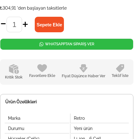
₺304,91
'den başlayan taksitlerle
WHATSAPPTAN SİPARİŞ VER
Favorilere Ekle
Teklif İste
Fiyat Düşünce Haber Ver
Kritik Stok
Ürün Özellikleri
Marka
Retro
Durumu
Yeni ürün
Hücreler (Cells)
Li-ion - 6 Cell