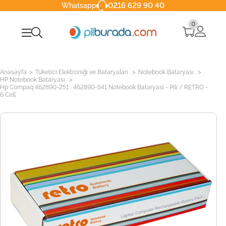
0216 629 90 40
Whatsapp
0
>
>
>
Anasayfa
Tüketici Elektroniği ve Bataryaları
Notebook Bataryası
>
HP Notebook Bataryası
Hp Compaq 462890-251 , 462890-541 Notebook Bataryası - Pili / RETRO -
6 Cell