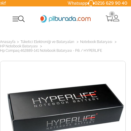
0216 629 90 40
Whatsapp
0
>
>
>
Anasayfa
Tüketici Elektroniği ve Bataryaları
Notebook Bataryası
>
HP Notebook Bataryası
Hp Compaq 462889-141 Notebook Bataryası - Pili / HYPERLIFE