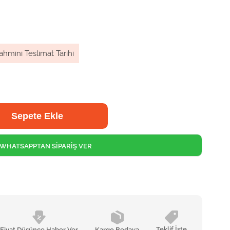
ahmini Teslimat Tarihi
WHATSAPPTAN SİPARİŞ VER
Teklif İste
Fiyat Düşünce Haber Ver
Kargo Bedava