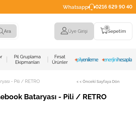
Whatsapp
0216 629 90 40
0
Üye Girişi
Sepetim
Ara
r
Pil Gruplama
Fırsat
Ekipmanları
Ürünler
ası - Pili / RETRO
< < Önceki Sayfaya Dön
book Bataryası - Pili / RETRO