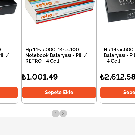
0
Hp 14-ac000, 14-ac100
Hp 14-ac600
li /
Notebook Bataryası - Pili /
Bataryası - P
RETRO - 4 Cell
- 4 Cell
₺1.001,49
₺2.612,5
Sepete Ekle
Sepe
‹
›