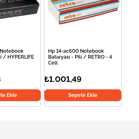
 Notebook
Hp 14-ac600 Notebook
ili / HYPERLIFE
Bataryası - Pili / RETRO - 4
Cell
8
₺1.001,49
te Ekle
Sepete Ekle