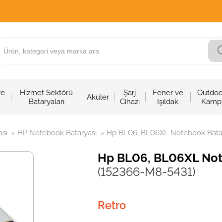
ve
Hizmet Sektörü
Şarj
Fener ve
Outdoo
Aküler
Bataryaları
Cihazı
Işıldak
Kamp
sı
HP Notebook Bataryası
Hp BL06, BL06XL Notebook Batary
>
>
Hp BL06, BL06XL Note
(152366-M8-5431)
Retro