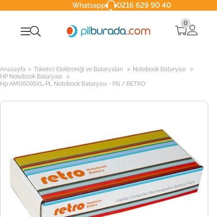
0216 629 90 40
Whatsapp
0
>
>
>
Anasayfa
Tüketici Elektroniği ve Bataryaları
Notebook Bataryası
>
HP Notebook Bataryası
Hp AM06095XL-PL Notebook Bataryası - Pili / RETRO