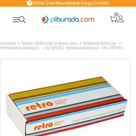
1500₺ Üzeri Alışverişlerde Kargo Ücretsiz!
0
>
>
>
Anasayfa
Tüketici Elektroniği ve Bataryaları
Notebook Bataryası
>
HP Notebook Bataryası
Hp AE03XL Notebook Bataryası - Pili / RETRO