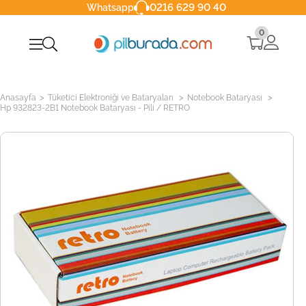
0216 629 90 40
Whatsapp
0
>
>
>
Anasayfa
Tüketici Elektroniği ve Bataryaları
Notebook Bataryası
Hp 932823-2B1 Notebook Bataryası - Pili / RETRO