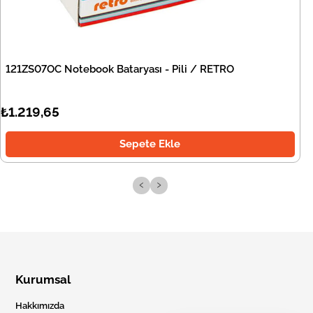
121ZS07OC Notebook Bataryası - Pili / RETRO
₺1.219,65
Sepete Ekle
‹
›
Kurumsal
Hakkımızda