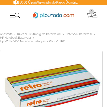
00₺ Üzeri Alışverişlerde Kargo Ücretsiz!
0
>
>
>
Anasayfa
Tüketici Elektroniği ve Bataryaları
Notebook Bataryası
>
HP Notebook Bataryası
Hp 925197-271 Notebook Bataryası - Pili / RETRO