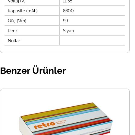
Voltaj (V)
11.55
Kapasite (mAh)
8600
Güç (Wh)
99
Renk
Siyah
Notlar
Benzer Ürünler