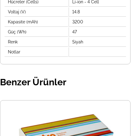
Hücreler (Cells)
Li-ion - 4 Cell
Voltaj (V)
14.8
Kapasite (mAh)
3200
Güç (Wh)
47
Renk
Siyah
Notlar
Benzer Ürünler