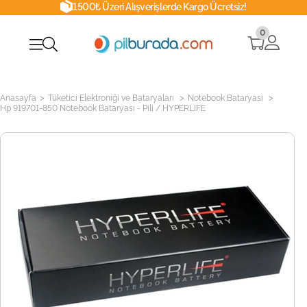
1500₺ Üzeri Alışverişlerde Kargo Ücretsiz!
0
>
>
>
Anasayfa
Tüketici Elektroniği ve Bataryaları
Notebook Bataryası
Hp 919701-850 Notebook Bataryası - Pili / HYPERLIFE