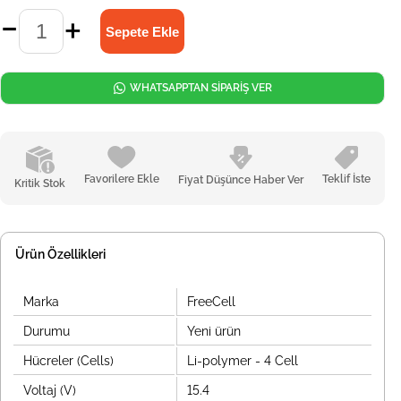
WHATSAPPTAN SİPARİŞ VER
Favorilere Ekle
Teklif İste
Fiyat Düşünce Haber Ver
Kritik Stok
Ürün Özellikleri
Marka
FreeCell
Durumu
Yeni ürün
Hücreler (Cells)
Li-polymer - 4 Cell
Voltaj (V)
15.4