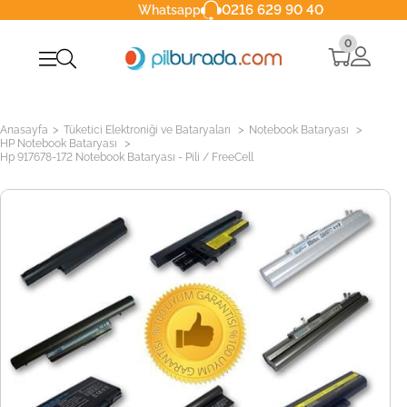
0216 629 90 40
Whatsapp
0
>
>
>
Anasayfa
Tüketici Elektroniği ve Bataryaları
Notebook Bataryası
>
HP Notebook Bataryası
Hp 917678-172 Notebook Bataryası - Pili / FreeCell