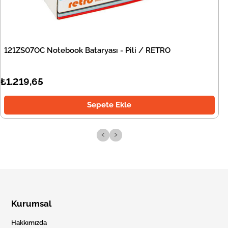
121ZS07OC Notebook Bataryası - Pili / RETRO
₺1.219,65
Sepete Ekle
‹
›
Kurumsal
Hakkımızda