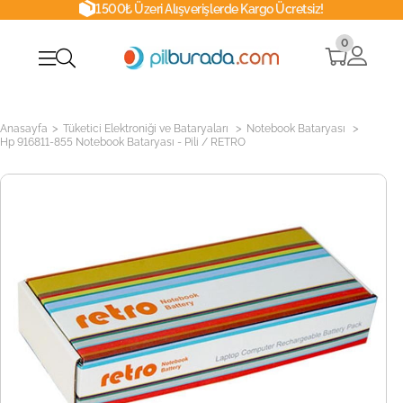
1500₺ Üzeri Alışverişlerde Kargo Ücretsiz!
0
>
>
>
Anasayfa
Tüketici Elektroniği ve Bataryaları
Notebook Bataryası
Hp 916811-855 Notebook Bataryası - Pili / RETRO