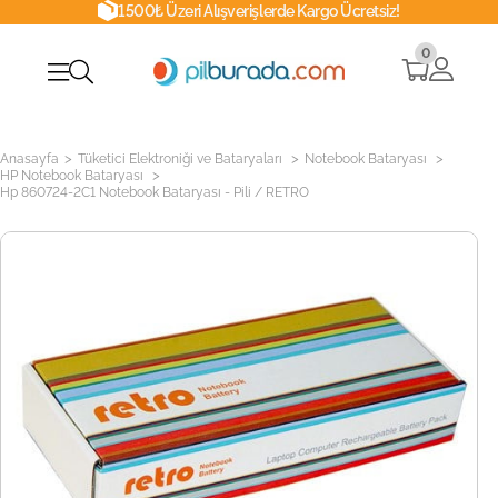
1500₺ Üzeri Alışverişlerde Kargo Ücretsiz!
0
>
>
>
Anasayfa
Tüketici Elektroniği ve Bataryaları
Notebook Bataryası
>
HP Notebook Bataryası
Hp 860724-2C1 Notebook Bataryası - Pili / RETRO