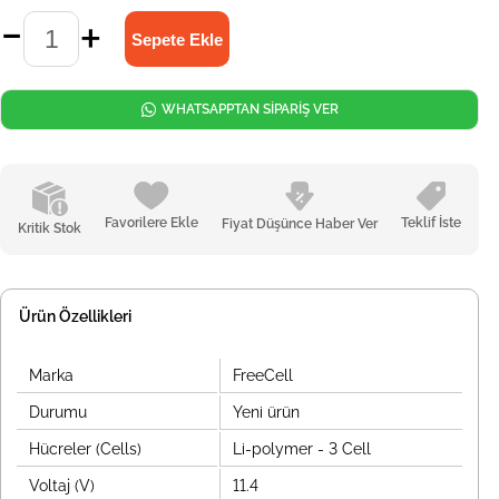
WHATSAPPTAN SİPARİŞ VER
Favorilere Ekle
Teklif İste
Fiyat Düşünce Haber Ver
Kritik Stok
Ürün Özellikleri
Marka
FreeCell
Durumu
Yeni ürün
Hücreler (Cells)
Li-polymer - 3 Cell
Voltaj (V)
11.4