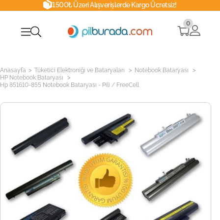
1500₺ Üzeri Alışverişlerde Kargo Ücretsiz!
0
>
>
>
Anasayfa
Tüketici Elektroniği ve Bataryaları
Notebook Bataryası
>
HP Notebook Bataryası
Hp 851610-855 Notebook Bataryası - Pili / FreeCell