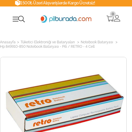
00₺ Üzeri Alışverişlerde Kargo Ücretsiz!
0
>
>
>
Anasayfa
Tüketici Elektroniği ve Bataryaları
Notebook Bataryası
Hp 849910-850 Notebook Bataryası - Pili / RETRO - 4 Cell