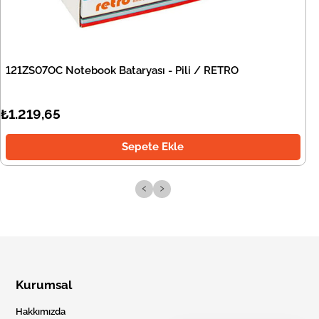
121ZS07OC Notebook Bataryası - Pili / RETRO
₺1.219,65
Sepete Ekle
‹
›
Kurumsal
Hakkımızda