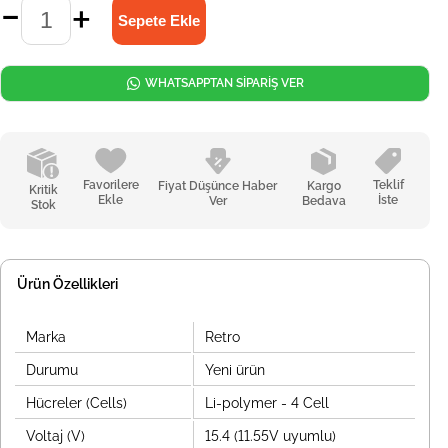
WHATSAPPTAN SİPARİŞ VER
Favorilere
Teklif
Fiyat Düşünce Haber
Kargo
Kritik
Ekle
İste
Ver
Bedava
Stok
Ürün Özellikleri
Marka
Retro
Durumu
Yeni ürün
Hücreler (Cells)
Li-polymer - 4 Cell
Voltaj (V)
15.4 (11.55V uyumlu)