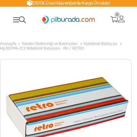
1500₺ Üzeri Alışverişlerde Kargo Ücretsiz!
0
>
>
>
Anasayfa
Tüketici Elektroniği ve Bataryaları
Notebook Bataryası
Hp 810749-2C1 Notebook Bataryası - Pili / RETRO