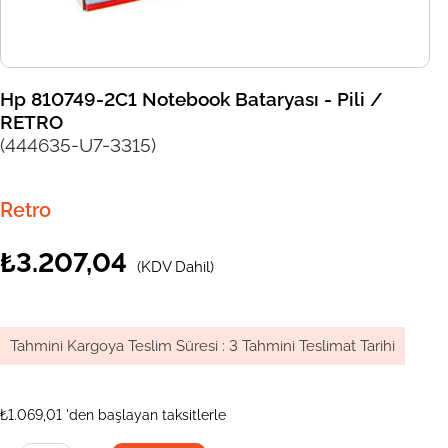
Hp 810749-2C1 Notebook Bataryası - Pili /
RETRO
(444635-U7-3315)
Retro
₺3.207,04
(KDV Dahil)
Tahmini Kargoya Teslim Süresi
:
3 Tahmini Teslimat Tarihi
₺1.069,01
'den başlayan taksitlerle