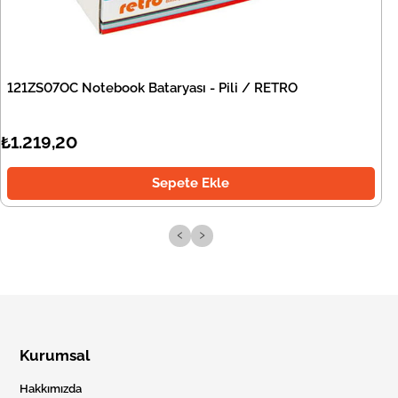
121ZS07OC Notebook Bataryası - Pili / RETRO
₺1.219,20
Sepete Ekle
‹
›
Kurumsal
Hakkımızda