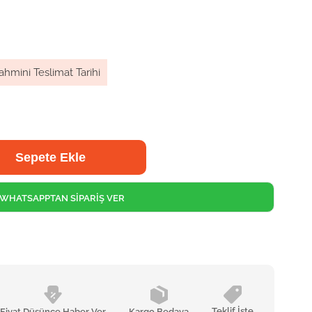
ahmini Teslimat Tarihi
WHATSAPPTAN SİPARİŞ VER
Teklif İste
Fiyat Düşünce Haber Ver
Kargo Bedava