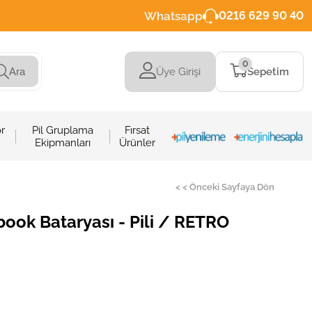
Whatsapp
0216 629 90 40
0
Üye Girişi
Sepetim
Ara
r
Pil Gruplama
Fırsat
Ekipmanları
Ürünler
< < Önceki Sayfaya Dön
ok Bataryası - Pili / RETRO