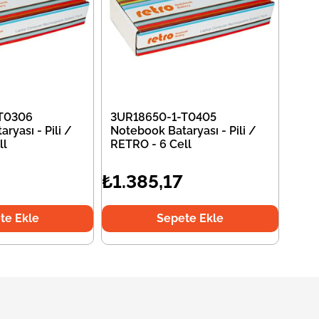
T0306
3UR18650-1-T0405
ryası - Pili /
Notebook Bataryası - Pili /
ll
RETRO - 6 Cell
₺1.385,17
te Ekle
Sepete Ekle