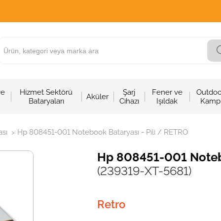
ve
Hizmet Sektörü
Şarj
Fener ve
Outdoo
Aküler
Bataryaları
Cihazı
Işıldak
Kamp
sı
Hp 808451-001 Notebook Bataryası - Pili / RETRO
>
Hp 808451-001 Notebo
(239319-XT-5681)
Retro