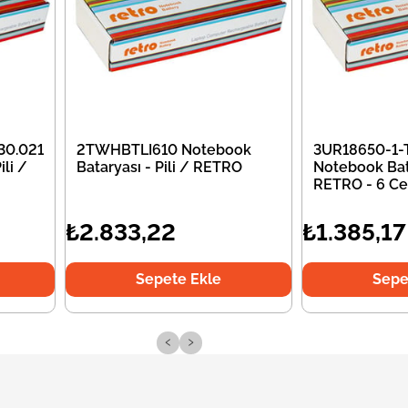
30.021
2TWHBTLI610 Notebook
3UR18650-1-
li /
Bataryası - Pili / RETRO
Notebook Bata
RETRO - 6 Ce
₺2.833,22
₺1.385,17
Sepete Ekle
Sepe
‹
›