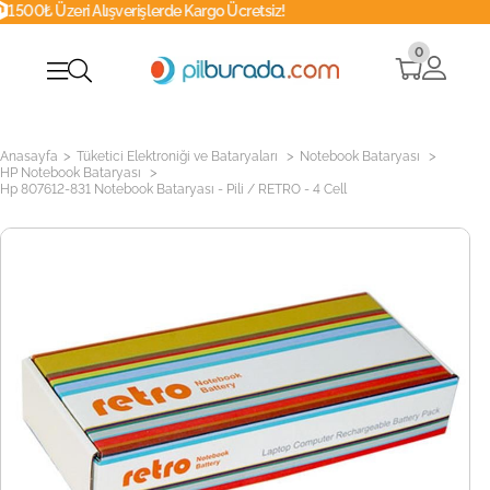
verişlerde Kargo Ücretsiz!
Whatsapp
0
>
>
>
Anasayfa
Tüketici Elektroniği ve Bataryaları
Notebook Bataryası
>
HP Notebook Bataryası
Hp 807612-831 Notebook Bataryası - Pili / RETRO - 4 Cell