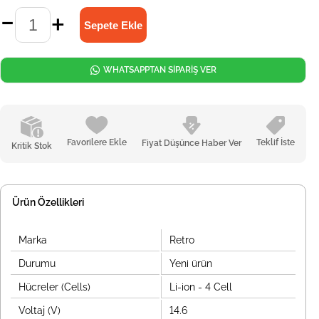
WHATSAPPTAN SİPARİŞ VER
Favorilere Ekle
Teklif İste
Fiyat Düşünce Haber Ver
Kritik Stok
Ürün Özellikleri
Marka
Retro
Durumu
Yeni ürün
Hücreler (Cells)
Li-ion - 4 Cell
Voltaj (V)
14.6