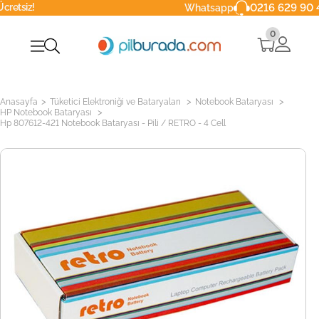
0216 629 90 40
Whatsapp
0
>
>
>
Anasayfa
Tüketici Elektroniği ve Bataryaları
Notebook Bataryası
>
HP Notebook Bataryası
Hp 807612-421 Notebook Bataryası - Pili / RETRO - 4 Cell