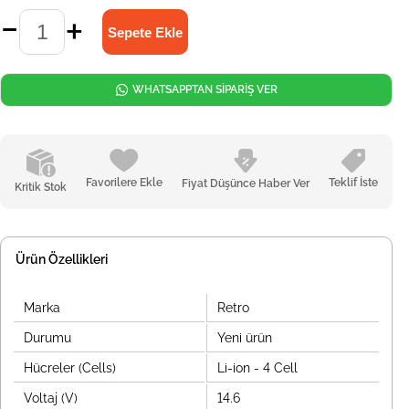
WHATSAPPTAN SİPARİŞ VER
Favorilere Ekle
Teklif İste
Fiyat Düşünce Haber Ver
Kritik Stok
Ürün Özellikleri
Marka
Retro
Durumu
Yeni ürün
Hücreler (Cells)
Li-ion - 4 Cell
Voltaj (V)
14.6