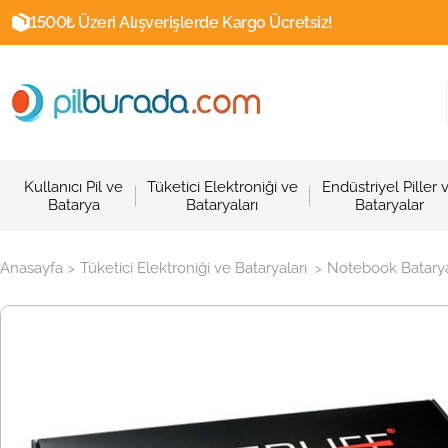
1500₺ Üzeri Alışverişlerde Kargo Ücretsiz!
Kullanıcı Pil ve
Tüketici Elektroniği ve
Endüstriyel Piller 
Batarya
Bataryaları
Bataryalar
Anasayfa
Tüketici Elektroniği ve Bataryaları
Notebook Batarya
>
>