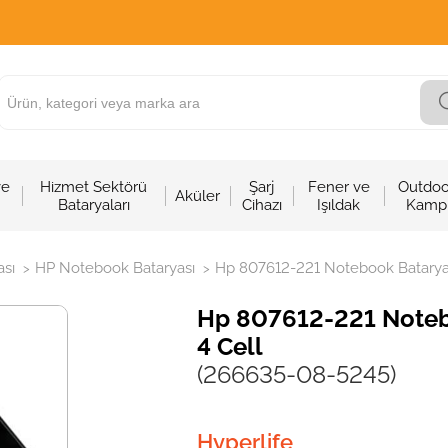
ve
Hizmet Sektörü
Şarj
Fener ve
Outdoo
Aküler
Bataryaları
Cihazı
Işıldak
Kamp
sı
HP Notebook Bataryası
Hp 807612-221 Notebook Bataryası
>
>
Hp 807612-221 Notebo
4 Cell
(266635-08-5245)
Hyperlife