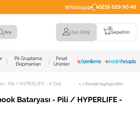
Whatsapp
0216 629 90 40
0
Üye Girişi
Sepetim
Ara
r
Pil Gruplama
Fırsat
Ekipmanları
Ürünler
 - Pili / HYPERLIFE - 4 Cell
< < Önceki Sayfaya Dön
ok Bataryası - Pili / HYPERLIFE -