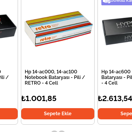
Ücretsiz Ka
0
Hp 14-ac000, 14-ac100
Hp 14-ac600
li /
Notebook Bataryası - Pili /
Bataryası - P
RETRO - 4 Cell
- 4 Cell
₺1.001,85
₺2.613,5
Sepete Ekle
Sepe