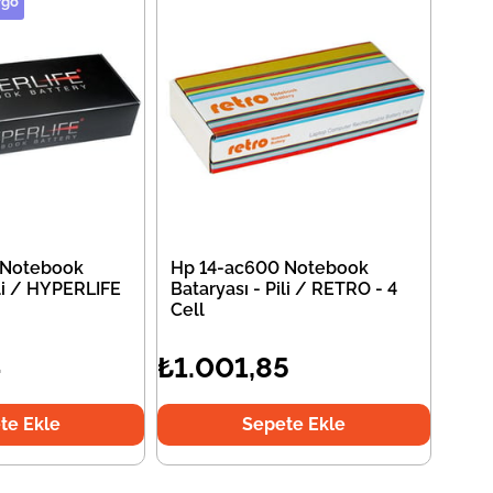
rgo
 Notebook
Hp 14-ac600 Notebook
ili / HYPERLIFE
Bataryası - Pili / RETRO - 4
Cell
4
₺1.001,85
te Ekle
Sepete Ekle