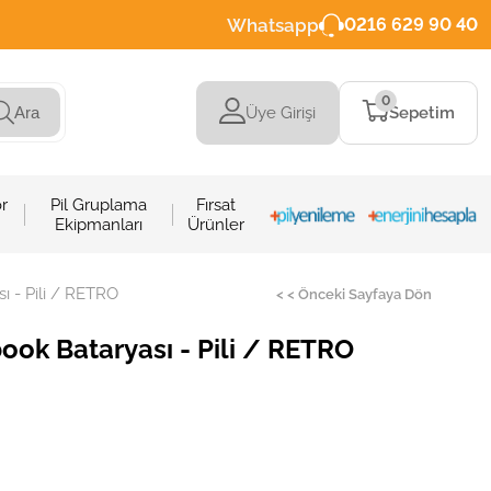
Whatsapp
0216 629 90 40
0
Üye Girişi
Sepetim
Ara
r
Pil Gruplama
Fırsat
Ekipmanları
Ürünler
 - Pili / RETRO
< < Önceki Sayfaya Dön
ok Bataryası - Pili / RETRO