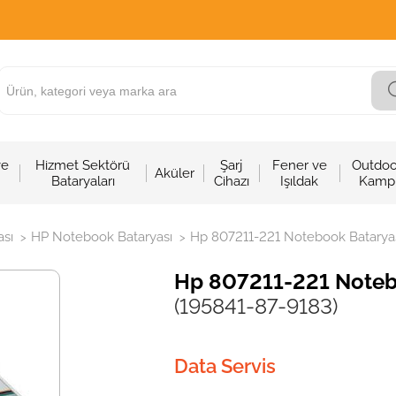
ve
Hizmet Sektörü
Şarj
Fener ve
Outdoo
Aküler
Bataryaları
Cihazı
Işıldak
Kamp
sı
HP Notebook Bataryası
Hp 807211-221 Notebook Bataryası
>
>
Hp 807211-221 Notebo
(195841-87-9183)
Data Servis