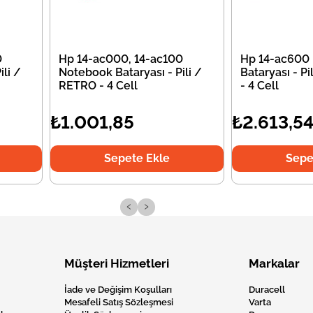
0
Hp 14-ac000, 14-ac100
Hp 14-ac600
li /
Notebook Bataryası - Pili /
Bataryası - P
RETRO - 4 Cell
- 4 Cell
₺1.001,85
₺2.613,5
Sepete Ekle
Sepe
‹
›
Müşteri Hizmetleri
Markalar
İade ve Değişim Koşulları
Duracell
Mesafeli Satış Sözleşmesi
Varta