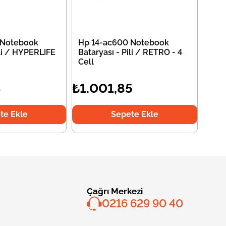
 Notebook
Hp 14-ac600 Notebook
ili / HYPERLIFE
Bataryası - Pili / RETRO - 4
Cell
4
₺1.001,85
te Ekle
Sepete Ekle
Çağrı Merkezi
0216 629 90 40