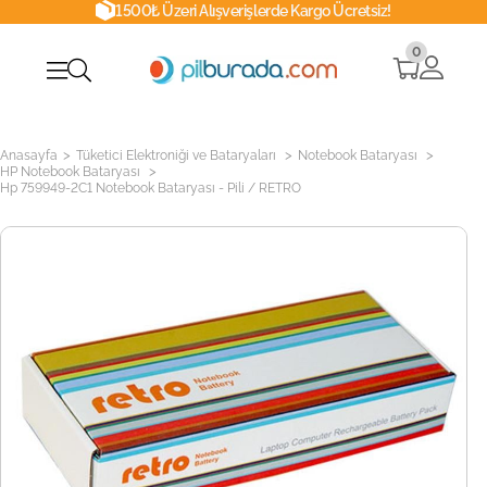
1500₺ Üzeri Alışverişlerde Kargo Ücretsiz!
0
>
>
>
Anasayfa
Tüketici Elektroniği ve Bataryaları
Notebook Bataryası
>
HP Notebook Bataryası
Hp 759949-2C1 Notebook Bataryası - Pili / RETRO