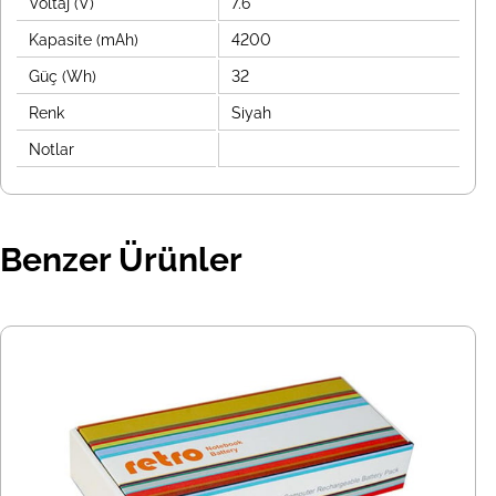
Voltaj (V)
7.6
Kapasite (mAh)
4200
Güç (Wh)
32
Renk
Siyah
Notlar
Benzer Ürünler