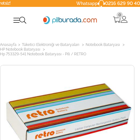
0216 629 90 40
Whatsapp
0
>
>
>
Anasayfa
Tüketici Elektroniği ve Bataryaları
Notebook Bataryası
>
HP Notebook Bataryası
Hp 753329-541 Notebook Bataryası - Pili / RETRO