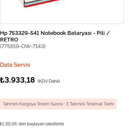
Hp 753329-541 Notebook Bataryası - Pili /
RETRO
(775619-OW-7143)
Data Servis
₺3.933,18
(KDV Dahil)
Tahmini Kargoya Teslim Süresi
:
3 Tahmini Teslimat Tarihi
₺1.311,06
'den başlayan taksitlerle