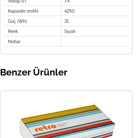
Voltaj (V)
7.4
Kapasite (mAh)
4250
Güç (Wh)
31
Renk
Siyah
Notlar
Benzer Ürünler