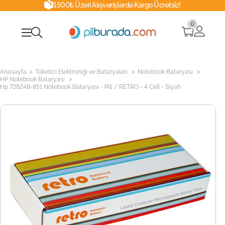
1500₺ Üzeri Alışverişlerde Kargo Ücretsiz!
0
>
>
>
Anasayfa
Tüketici Elektroniği ve Bataryaları
Notebook Bataryası
>
HP Notebook Bataryası
Hp 728248-851 Notebook Bataryası - Pili / RETRO - 4 Cell - Siyah