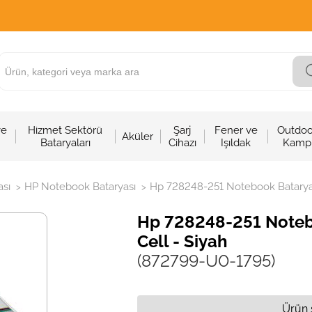
ve
Hizmet Sektörü
Şarj
Fener ve
Outdoo
Aküler
Bataryaları
Cihazı
Işıldak
Kamp
sı
HP Notebook Bataryası
Hp 728248-251 Notebook Bataryası 
>
>
Hp 728248-251 Notebo
Cell - Siyah
(872799-U0-1795)
Ürün 