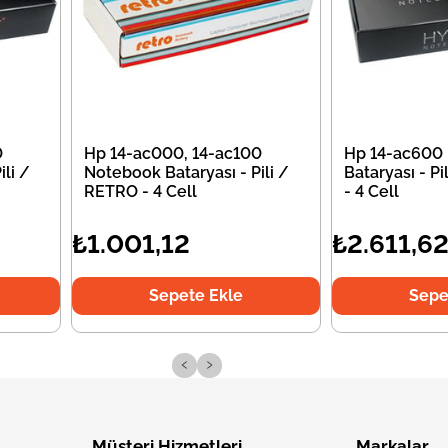
0
Hp 14-ac000, 14-ac100
Hp 14-ac600
li /
Notebook Bataryası - Pili /
Bataryası - P
RETRO - 4 Cell
- 4 Cell
₺1.001,12
₺2.611,6
Sepete Ekle
Sepe
‹
›
Müşteri Hizmetleri
Markalar