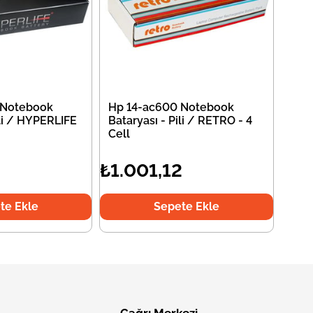
 Notebook
Hp 14-ac600 Notebook
ili / HYPERLIFE
Bataryası - Pili / RETRO - 4
Cell
2
₺1.001,12
te Ekle
Sepete Ekle