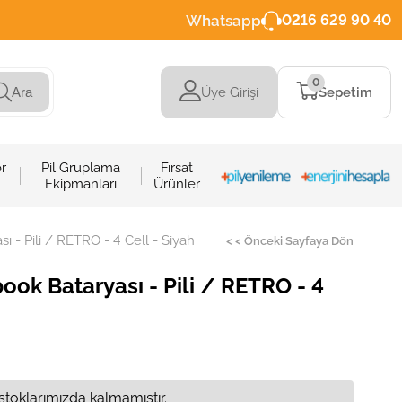
Whatsapp
0216 629 90 40
0
Üye Girişi
Sepetim
Ara
r
Pil Gruplama
Fırsat
Ekipmanları
Ürünler
- Pili / RETRO - 4 Cell - Siyah
< < Önceki Sayfaya Dön
ok Bataryası - Pili / RETRO - 4
stoklarımızda kalmamıştır.