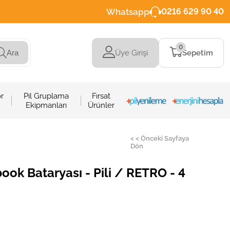
Whatsapp
0216 629 90 40
0
Üye Girişi
Sepetim
Ara
r
Pil Gruplama
Fırsat
Ekipmanları
Ürünler
< < Önceki Sayfaya
Dön
ok Bataryası - Pili / RETRO - 4