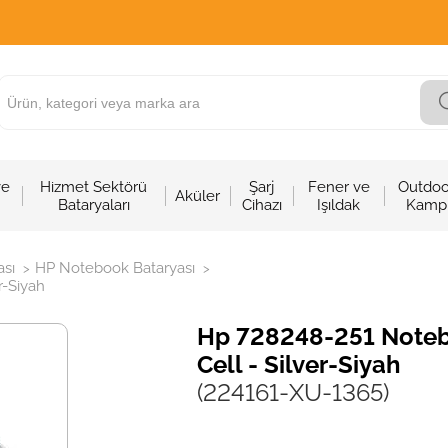
ve
Hizmet Sektörü
Şarj
Fener ve
Outdoo
Aküler
Bataryaları
Cihazı
Işıldak
Kamp
sı
HP Notebook Bataryası
>
>
r-Siyah
Hp 728248-251 Notebo
Cell - Silver-Siyah
(224161-XU-1365)