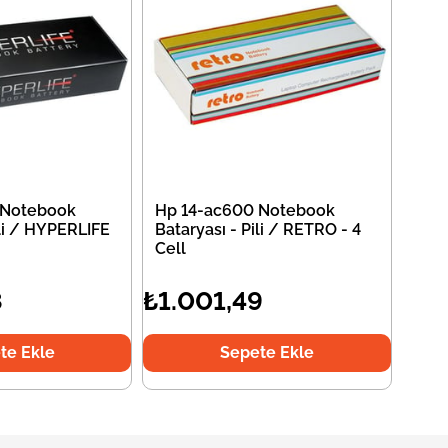
 Notebook
Hp 14-ac600 Notebook
ili / HYPERLIFE
Bataryası - Pili / RETRO - 4
Cell
8
₺1.001,49
te Ekle
Sepete Ekle