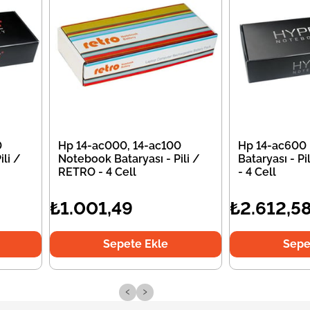
0
Hp 14-ac000, 14-ac100
Hp 14-ac600
li /
Notebook Bataryası - Pili /
Bataryası - P
RETRO - 4 Cell
- 4 Cell
₺1.001,49
₺2.612,5
Sepete Ekle
Sepe
‹
›