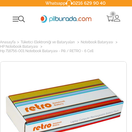
0216 629 90 40
Whatsapp
0
>
>
>
Anasayfa
Tüketici Elektroniği ve Bataryaları
Notebook Bataryası
>
HP Notebook Bataryası
Hp 718756-001 Notebook Bataryası - Pili / RETRO - 6 Cell