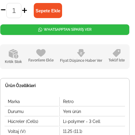
WHATSAPPTAN SİPARİŞ VER
Favorilere Ekle
Teklif İste
Fiyat Düşünce Haber Ver
Kritik Stok
Ürün Özellikleri
Marka
Retro
Durumu
Yeni ürün
Hücreler (Cells)
Li-polymer - 3 Cell
Voltaj (V)
11.25 (11.1)