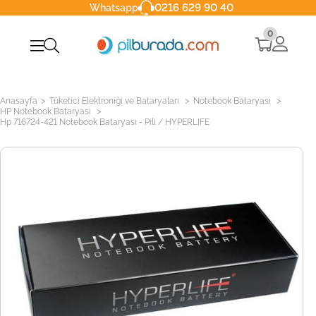
0216 629 90 40
Whatsapp
0
>
>
>
Anasayfa
Tüketici Elektroniği ve Bataryaları
Notebook Bataryası
>
HP Notebook Bataryası
Hp 716724-421 Notebook Bataryası - Pili / HYPERLIFE