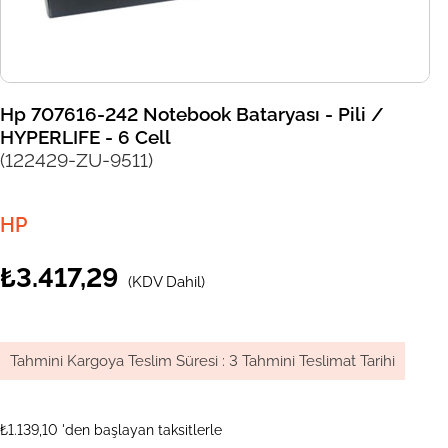
Hp 707616-242 Notebook Bataryası - Pili /
HYPERLIFE - 6 Cell
(122429-ZU-9511)
HP
₺3.417,29
(KDV Dahil)
Tahmini Kargoya Teslim Süresi
:
3 Tahmini Teslimat Tarihi
₺1.139,10
'den başlayan taksitlerle