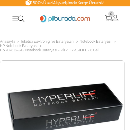
1500₺ Üzeri Alışverişlerde Kargo Ücretsiz!
0
>
>
>
Anasayfa
Tüketici Elektroniği ve Bataryaları
Notebook Bataryası
>
HP Notebook Bataryası
Hp 707616-242 Notebook Bataryası - Pili / HYPERLIFE - 6 Cell