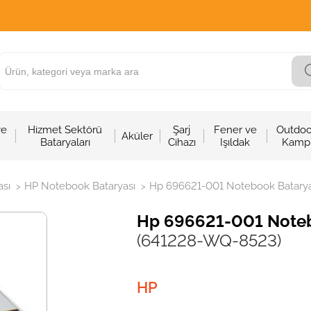
ve
Hizmet Sektörü
Şarj
Fener ve
Outdoo
Aküler
Bataryaları
Cihazı
Işıldak
Kamp
sı
HP Notebook Bataryası
Hp 696621-001 Notebook Bataryas
>
>
Hp 696621-001 Notebo
(641228-WQ-8523)
HP