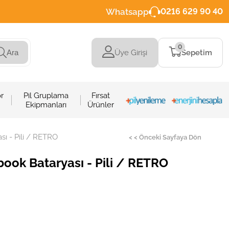
Whatsapp
0216 629 90 40
0
Üye Girişi
Sepetim
Ara
r
Pil Gruplama
Fırsat
Ekipmanları
Ürünler
ı - Pili / RETRO
< < Önceki Sayfaya Dön
ok Bataryası - Pili / RETRO