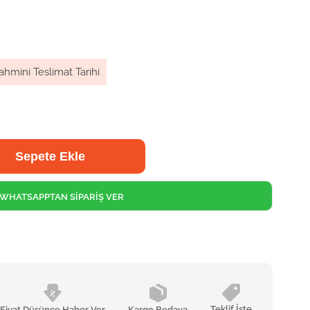
ahmini Teslimat Tarihi
WHATSAPPTAN SİPARİŞ VER
Teklif İste
Fiyat Düşünce Haber Ver
Kargo Bedava