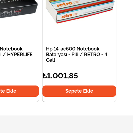
 Notebook
Hp 14-ac600 Notebook
ili / HYPERLIFE
Bataryası - Pili / RETRO - 4
Cell
4
₺1.001,85
te Ekle
Sepete Ekle