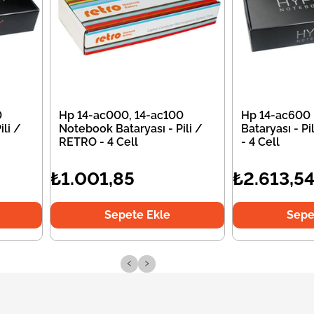
0
Hp 14-ac000, 14-ac100
Hp 14-ac600
li /
Notebook Bataryası - Pili /
Bataryası - P
RETRO - 4 Cell
- 4 Cell
₺1.001,85
₺2.613,5
Sepete Ekle
Sepe
‹
›