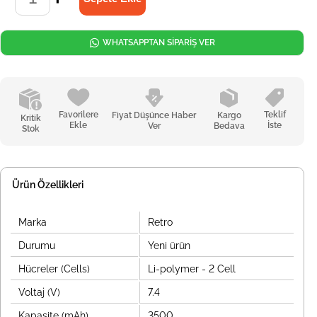
WHATSAPPTAN SİPARİŞ VER
Favorilere
Teklif
Fiyat Düşünce Haber
Kargo
Kritik
Ekle
İste
Ver
Bedava
Stok
Ürün Özellikleri
Marka
Retro
Durumu
Yeni ürün
Hücreler (Cells)
Li-polymer - 2 Cell
Voltaj (V)
7.4
Kapasite (mAh)
3500