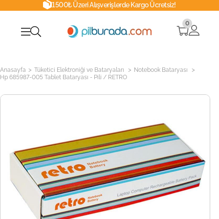
1500₺ Üzeri Alışverişlerde Kargo Ücretsiz!
0
>
>
>
Anasayfa
Tüketici Elektroniği ve Bataryaları
Notebook Bataryası
Hp 685987-005 Tablet Bataryası - Pili / RETRO