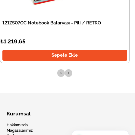
121ZS07OC Notebook Bataryası - Pili / RETRO
₺1.219,65
Sepete Ekle
‹
›
Kurumsal
Hakkımızda
Mağazalarımız