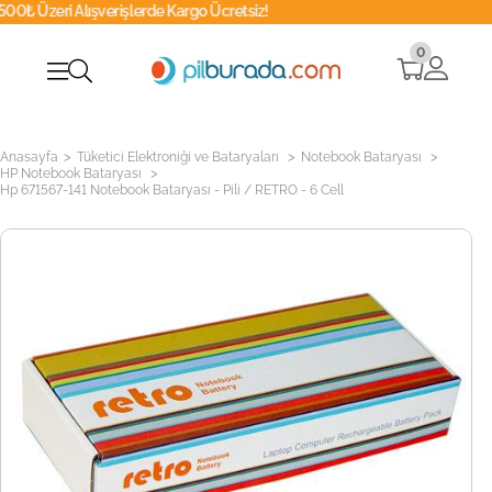
rişlerde Kargo Ücretsiz!
Whatsapp
0
>
>
>
Anasayfa
Tüketici Elektroniği ve Bataryaları
Notebook Bataryası
>
HP Notebook Bataryası
Hp 671567-141 Notebook Bataryası - Pili / RETRO - 6 Cell