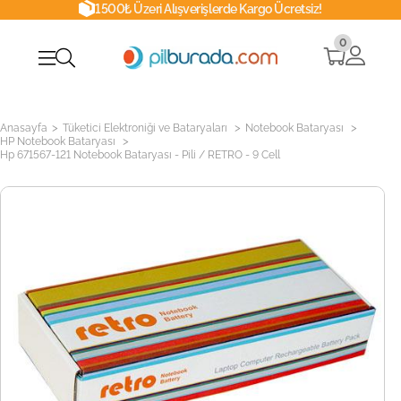
1500₺ Üzeri Alışverişlerde Kargo Ücretsiz!
0
>
>
>
Anasayfa
Tüketici Elektroniği ve Bataryaları
Notebook Bataryası
>
HP Notebook Bataryası
Hp 671567-121 Notebook Bataryası - Pili / RETRO - 9 Cell