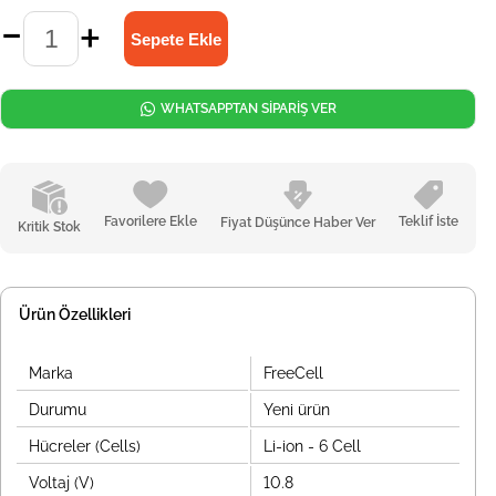
WHATSAPPTAN SİPARİŞ VER
Favorilere Ekle
Teklif İste
Fiyat Düşünce Haber Ver
Kritik Stok
Ürün Özellikleri
Marka
FreeCell
Durumu
Yeni ürün
Hücreler (Cells)
Li-ion - 6 Cell
Voltaj (V)
10.8