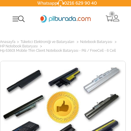
0216 629 90 40
Whatsapp
0
>
>
>
Anasayfa
Tüketici Elektroniği ve Bataryaları
Notebook Bataryası
>
HP Notebook Bataryası
Hp 6360t Mobile Thin Client Notebook Bataryası - Pili / FreeCell - 6 Cell