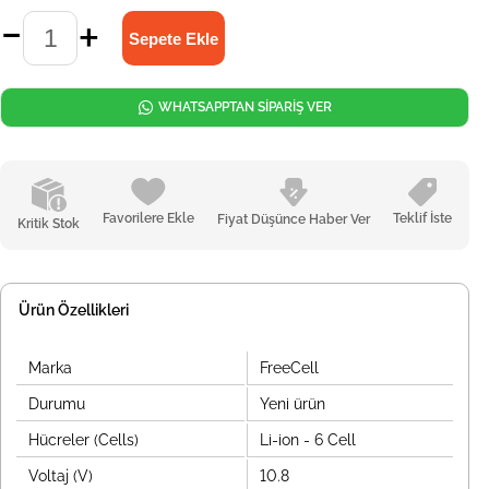
WHATSAPPTAN SİPARİŞ VER
Favorilere Ekle
Teklif İste
Fiyat Düşünce Haber Ver
Kritik Stok
Ürün Özellikleri
Marka
FreeCell
Durumu
Yeni ürün
Hücreler (Cells)
Li-ion - 6 Cell
Voltaj (V)
10.8