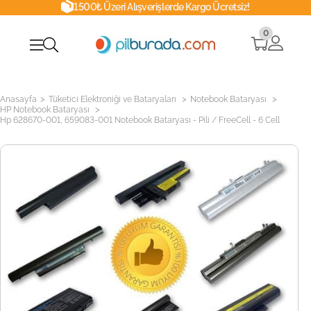
1500₺ Üzeri Alışverişlerde Kargo Ücretsiz!
0
>
>
>
Anasayfa
Tüketici Elektroniği ve Bataryaları
Notebook Bataryası
>
HP Notebook Bataryası
Hp 628670-001, 659083-001 Notebook Bataryası - Pili / FreeCell - 6 Cell